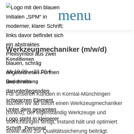
Werkzeugmechaniker (m/w/d)
Konditionen
Ab 19,00 – 23,00 €
Beschreibung
Für unseren Kunden in Korntal-Münchingen
suchen wir ab sofort einen Werkzeugmechaniker
(m/w/d), der eigenständig Werkzeuge und
Vorrichtungen fertigt, instand hält und optimiert
sowie aktiv zur Qualitätssicherung beiträgt.